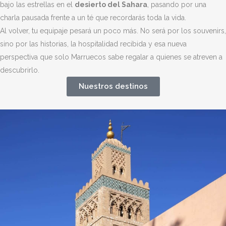
bajo las estrellas en el
desierto del Sahara
, pasando por una
charla pausada frente a un té que recordarás toda la vida.
Al volver, tu equipaje pesará un poco más. No será por los souvenirs,
sino por las historias, la hospitalidad recibida y esa nueva
perspectiva que solo Marruecos sabe regalar a quienes se atreven a
descubrirlo.
Nuestros destinos