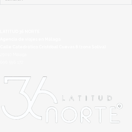
LATITUD 36 NORTE
Agencia de viajes en Málaga
Calle Catedrático Cristóbal Cuevas 8 (zona Soliva)
29010 Málaga
696 596 172