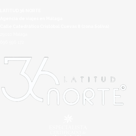
LATITUD 36 NORTE
Agencia de viajes en Málaga
Calle Catedrático Cristóbal Cuevas 8 (zona Soliva)
29010 Málaga
696 596 172