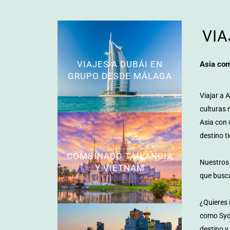
VIA
VIAJES A DUBÁI EN
Asia com
GRUPO DESDE MÁLAGA
Viajar a 
culturas 
Asia con 
destino t
COMBINADO TAILANDIA
Nuestros 
Y VIETNAM
que busca
¿Quieres 
como Sydn
destino y