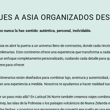
JES A ASIA ORGANIZADOS DE
o nunca la has sentido: auténtica, personal, inolvidable.
Asia es abrir la puerta a un universo lleno de contrastes, donde cada rin
milenarias. Este continente ofrece una experiencia que transforma a cada
un enfoque completamente personalizado, cuidando cada detalle para qu
iene para ofrecer.
itinerarios están diseñados para combinar lujo, aventura y autenticidad,
n una experiencia a medida. Nosotros te ayudamos a hacer realidad tus
ir un paso más allá? En Latitud 36 Norte también creamos viajes combin
ey, las islas de la Polinesia o los paisajes volcánicos de Nueva Zelanda e
 las fechas, y nosotros nos encargamos de convertir ese sueño en una exp