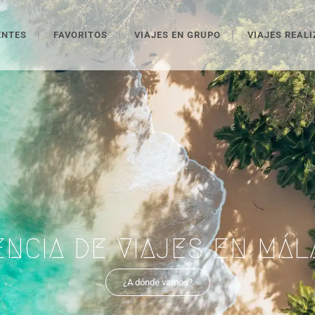
ENTES
FAVORITOS
VIAJES EN GRUPO
VIAJES REAL
ENCIA DE VIAJES EN MÁL
¿A dónde vamos?