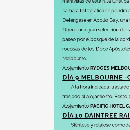
maravillas de esta ruta turíst
cámara fotográfica se pondrá a
Deténgase en Apollo Bay, una t
Ofrece una gran selección de c
paseo por el bosque de la cord
rocosas de los Doce Apóstoles 
Melbourne.
Alojamiento
RYDGES MELBO
DÍA 9 MELBOURNE -
A la hora indicada, traslad
traslado al alojamiento. Resto d
Alojamiento
PACIFIC HOTEL 
DÍA 10 DAINTREE RA
Siéntese y relájese cómod