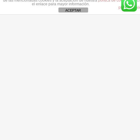
de las mencionadas cookies y la aceptación de nuestra
política de cookies
, pinc
el enlace para mayor información.
plugin cooki
ACEPTAR