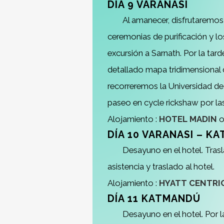
DÍA 9 VARANASI
Al amanecer, disfrutaremos
ceremonias de purificación y l
excursión a Sarnath. Por la ta
detallado mapa tridimensional 
recorreremos la Universidad de
paseo en cycle rickshaw por la
Alojamiento :
HOTEL MADIN
o 
DÍA 10 VARANASI
– KA
Desayuno en el hotel. Tras
asistencia y traslado al hotel.
Alojamiento :
HYATT CENTRI
DÍA 11 KATMANDÚ
Desayuno en el hotel. Por 