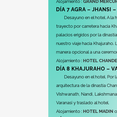
Alojamiento :
GRAND MERCUR
DÍA 7 AGRA – JHANSI
Desayuno en el hotel. A la h
trayecto por carretera hacia K
palacios erigidos por la dinast
nuestro viaje hacia Khajuraho. L
manera opcional a una ceremoni
Alojamiento :
HOTEL CHAND
DÍA 8
KHAJURAHO
–
V
Desayuno en el hotel. Por 
arquitectura de la dinastía Cha
Vishwanath, Nandi, Lakshmana y 
Varanasi y traslado al hotel.
Alojamiento :
HOTEL MADIN
o 